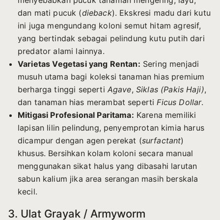
menyebabkan pucuk tanaman mengering, layu,
dan mati pucuk (
dieback
). Ekskresi madu dari kutu
ini juga mengundang koloni semut hitam agresif,
yang bertindak sebagai pelindung kutu putih dari
predator alami lainnya.
Varietas Vegetasi yang Rentan:
Sering menjadi
musuh utama bagi koleksi tanaman hias premium
berharga tinggi seperti
Agave
,
Siklas (Pakis Haji)
,
dan tanaman hias merambat seperti
Ficus Dollar
.
Mitigasi Profesional Paritama:
Karena memiliki
lapisan lilin pelindung, penyemprotan kimia harus
dicampur dengan agen perekat (
surfactant
)
khusus. Bersihkan kolam koloni secara manual
menggunakan sikat halus yang dibasahi larutan
sabun kalium jika area serangan masih berskala
kecil.
3. Ulat Grayak / Armyworm