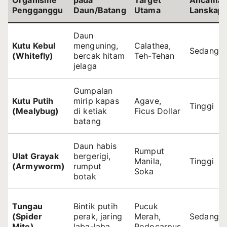
Organisme
pada
Target
Ancama
Pengganggu
Daun/Batang
Utama
Lanskap
Daun
Kutu Kebul
menguning,
Calathea,
Sedang
(Whitefly)
bercak hitam
Teh-Tehan
jelaga
Gumpalan
Kutu Putih
mirip kapas
Agave,
Tinggi
(Mealybug)
di ketiak
Ficus Dollar
batang
Daun habis
Rumput
Ulat Grayak
bergerigi,
Manila,
Tinggi
(Armyworm)
rumput
Soka
botak
Tungau
Bintik putih
Pucuk
(Spider
perak, jaring
Merah,
Sedang
Mite)
laba-laba
Podocarpus