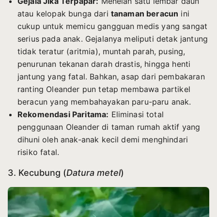
Gejala Jika Terpapar:
Menelan satu lembar daun
atau kelopak bunga dari
tanaman beracun
ini
cukup untuk memicu gangguan medis yang sangat
serius pada anak. Gejalanya meliputi detak jantung
tidak teratur (aritmia), muntah parah, pusing,
penurunan tekanan darah drastis, hingga henti
jantung yang fatal. Bahkan, asap dari pembakaran
ranting Oleander pun tetap membawa partikel
beracun yang membahayakan paru-paru anak.
Rekomendasi Paritama:
Eliminasi total
penggunaan Oleander di taman rumah aktif yang
dihuni oleh anak-anak kecil demi menghindari
risiko fatal.
3. Kecubung (
Datura metel
)