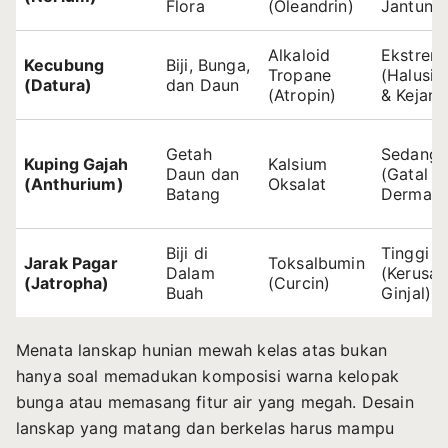
Flora
(Oleandrin)
Jantung
Alkaloid
Ekstrem
Kecubung
Biji, Bunga,
Tropane
(Halusin
(Datura)
dan Daun
(Atropin)
& Kejang
Getah
Sedang
Kuping Gajah
Kalsium
Daun dan
(Gatal &
(Anthurium)
Oksalat
Batang
Dermatit
Biji di
Tinggi
Jarak Pagar
Toksalbumin
Dalam
(Kerusa
(Jatropha)
(Curcin)
Buah
Ginjal)
Menata lanskap hunian mewah kelas atas bukan
hanya soal memadukan komposisi warna kelopak
bunga atau memasang fitur air yang megah. Desain
lanskap yang matang dan berkelas harus mampu