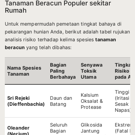
Tanaman Beracun Populer sekitar
Rumah
Untuk mempermudah pemetaan tingkat bahaya di
pekarangan hunian Anda, berikut adalah tabel rujukan
analisis risiko terhadap kelima spesies
tanaman
beracun
yang telah dibahas:
Bagian
Senyawa
Tingkat
Nama Spesies
Paling
Toksik
Risiko
Tanaman
Berbahaya
Utama
pada An
Tinggi
Kalsium
Sri Rejeki
Daun dan
(Iritasi &
Oksalat &
(Dieffenbachia)
Batang
Sesak
Protease
Napas)
Seluruh
Glikosida
Ekstrem
Oleander
Bagian
Jantung
(Fatal B
(Nerium)