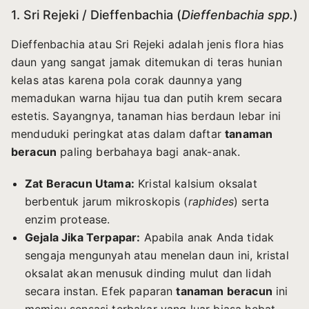
1. Sri Rejeki / Dieffenbachia (
Dieffenbachia spp.
)
Dieffenbachia atau Sri Rejeki adalah jenis flora hias
daun yang sangat jamak ditemukan di teras hunian
kelas atas karena pola corak daunnya yang
memadukan warna hijau tua dan putih krem secara
estetis. Sayangnya, tanaman hias berdaun lebar ini
menduduki peringkat atas dalam daftar
tanaman
beracun
paling berbahaya bagi anak-anak.
Zat Beracun Utama:
Kristal kalsium oksalat
berbentuk jarum mikroskopis (
raphides
) serta
enzim protease.
Gejala Jika Terpapar:
Apabila anak Anda tidak
sengaja mengunyah atau menelan daun ini, kristal
oksalat akan menusuk dinding mulut dan lidah
secara instan. Efek paparan
tanaman beracun
ini
memicu sensasi terbakar yang luar biasa hebat,