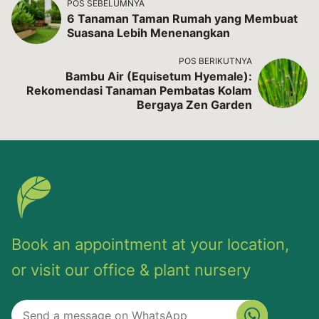
POS SEBELUMNYA
6 Tanaman Taman Rumah yang Membuat
Suasana Lebih Menenangkan
POS BERIKUTNYA
Bambu Air (Equisetum Hyemale):
Rekomendasi Tanaman Pembatas Kolam
Bergaya Zen Garden
Book an appointment at your location,
or visit our office & plant nursery