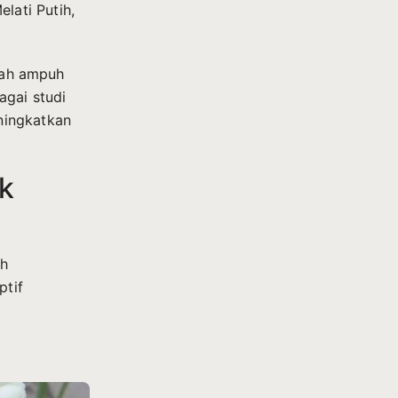
ati Putih,
miah ampuh
agai studi
ningkatkan
k
ah
ptif