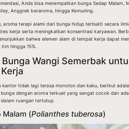
omendasi, Anda bisa menempatkan bunga Sedap Malam, Mel
lley
, Anggrek beraroma, hingga Kemuning.
u, aroma terapi alami dari bunga hidup terbukti secara il
res kerja serta meningkatkan konsentrasi karyawan. Berb
enunjukkan bahwa elemen alam di tempat kerja dapat me
s tim hingga 15%.
n Bunga Wangi Semerbak untu
 Kerja
 kantor tidak lagi terasa monoton dan kaku, berikut adal
 bunga dengan aroma terkuat yang sangat cocok dan ada
i dalam ruangan tertutup.
p Malam (
Polianthes tuberosa
)