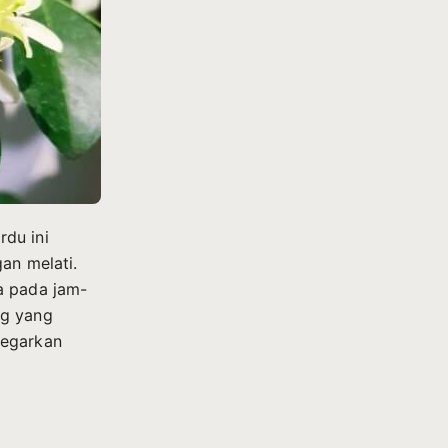
du ini
an melati.
a pada jam-
ng yang
yegarkan