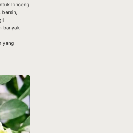
ntuk lonceng
 bersih,
il
n banyak
n yang