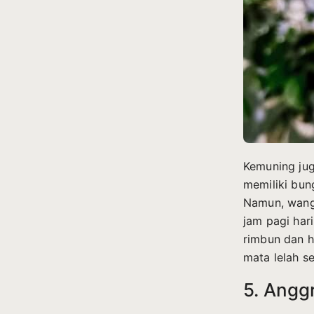
Kemuning jug
memiliki bun
Namun, wangi
jam pagi har
rimbun dan h
mata lelah s
5. Angg