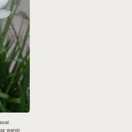
soal
ga wangi