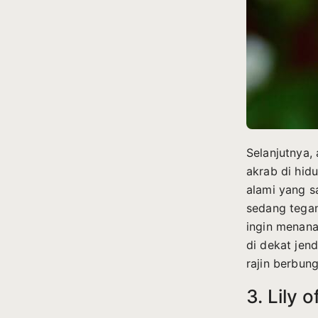
Selanjutnya
akrab di hid
alami yang s
sedang tegan
ingin menana
di dekat jen
rajin berbung
3. Lily o