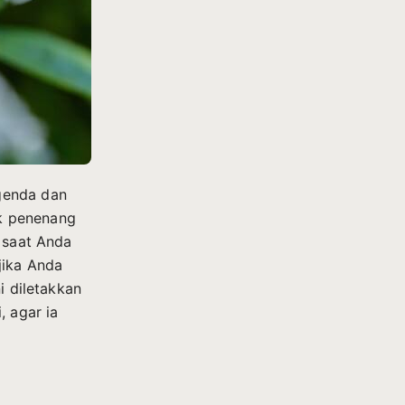
genda dan
ek penenang
g saat Anda
jika Anda
i diletakkan
, agar ia