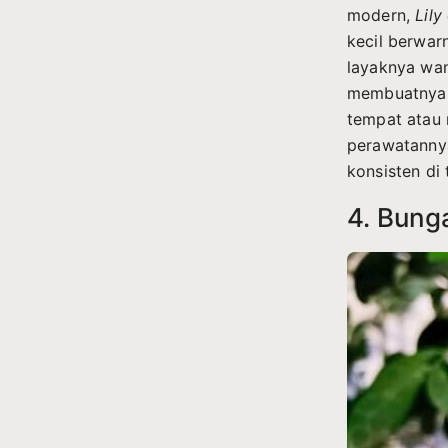
modern,
Lily
kecil berwar
layaknya wan
membuatnya 
tempat atau
perawatanny
konsisten di
4. Bung