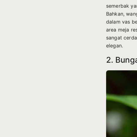
semerbak yan
Bahkan, wang
dalam vas be
area meja re
sangat cerd
elegan.
2. Bunga