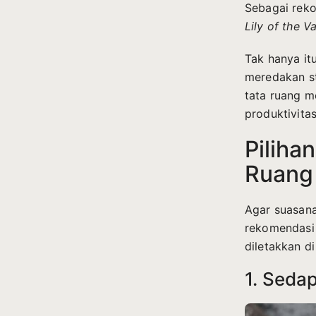
Sebagai rek
Lily of the Va
Tak hanya it
meredakan st
tata ruang m
produktivita
Piliha
Ruang
Agar suasana
rekomendasi
diletakkan d
1. Seda