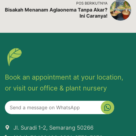
POS BERIKUTNYA
Bisakah Menanam Aglaonema Tanpa Akar?
Ini Caranya!
Book an appointment at your location,
or visit our office & plant nursery
Jl. Suradi 1-2, Semarang 50266