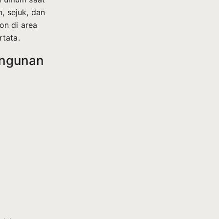
 sejuk, dan
on di area
rtata.
angunan