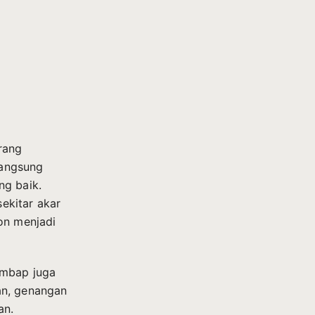
rang
langsung
ng baik.
ekitar akar
on menjadi
embap juga
an, genangan
an.