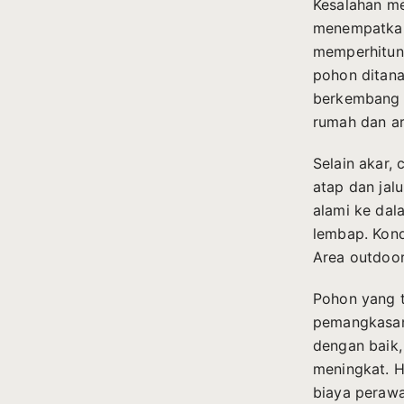
Kesalahan me
menempatkan
memperhitun
pohon ditana
berkembang d
rumah dan ar
Selain akar,
atap dan jalu
alami ke dal
lembap. Kond
Area outdoor 
Pohon yang 
pemangkasan 
dengan baik,
meningkat. 
biaya perawa