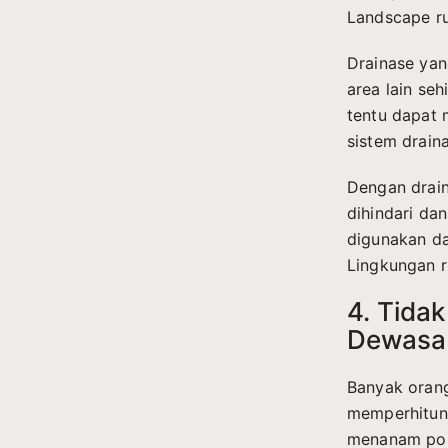
Landscape ru
Drainase yan
area lain seh
tentu dapat 
sistem drain
Dengan drai
dihindari da
digunakan da
Lingkungan r
4. Tida
Dewasa
Banyak orang
memperhitung
menanam poh