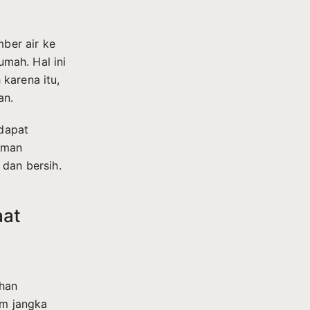
ber air ke
umah. Hal ini
karena itu,
an.
dapat
aman
 dan bersih.
aat
ahan
m jangka