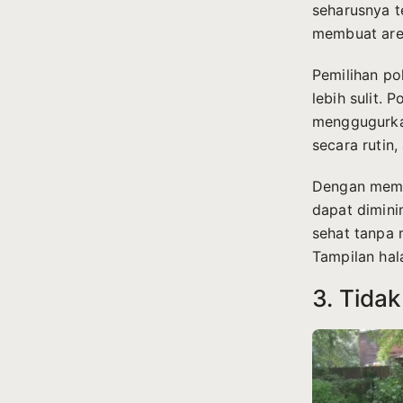
seharusnya t
membuat are
Pemilihan po
lebih sulit.
menggugurkan
secara rutin
Dengan memil
dapat dimini
sehat tanpa 
Tampilan hal
3. Tida