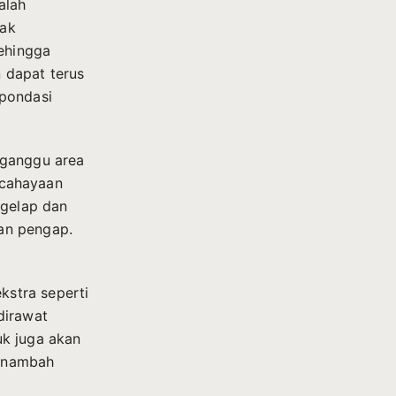
alah
dak
ehingga
 dapat terus
 pondasi
gganggu area
encahayaan
 gelap dan
an pengap.
stra seperti
dirawat
uk juga akan
menambah