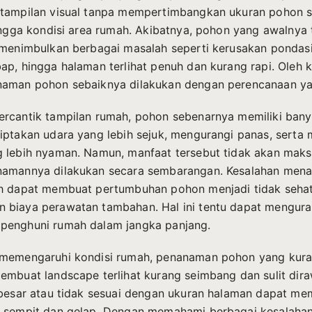
 tampilan visual tanpa mempertimbangkan ukuran pohon 
hingga kondisi area rumah. Akibatnya, pohon yang awalnya t
 menimbulkan berbagai masalah seperti kerusakan pondasi
ap, hingga halaman terlihat penuh dan kurang rapi. Oleh k
naman pohon sebaiknya dilakukan dengan perencanaan y
rcantik tampilan rumah, pohon sebenarnya memiliki ban
iptakan udara yang lebih sejuk, mengurangi panas, serta
 lebih nyaman. Namun, manfaat tersebut tidak akan maksi
namannya dilakukan secara sembarangan. Kesalahan men
ah dapat membuat pertumbuhan pohon menjadi tidak seha
biaya perawatan tambahan. Hal ini tentu dapat mengura
penghuni rumah dalam jangka panjang.
 memengaruhi kondisi rumah, penanaman pohon yang kura
embuat landscape terlihat kurang seimbang dan sulit dir
 besar atau tidak sesuai dengan ukuran halaman dapat me
a sempit dan gelap. Dengan memahami berbagai kesalaha