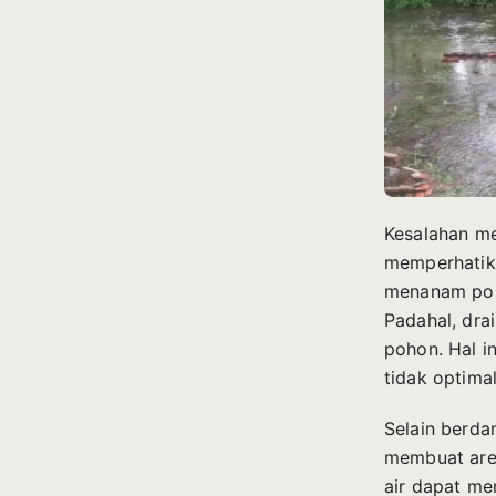
Kesalahan me
memperhatik
menanam poho
Padahal, dra
pohon. Hal 
tidak optimal
Selain berda
membuat area
air dapat me