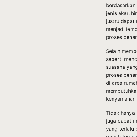
berdasarkan
jenis akar, 
justru dapat
menjadi lemb
proses pena
Selain mempe
seperti menc
suasana yang
proses pena
di area rum
membutuhkan 
kenyamanan 
Tidak hanya
juga dapat m
yang terlalu
rumah teras