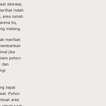
saat dewasa,
erlihat indah
, area rumah
arena itu,
ang matang.
yak manfaat
 memberikan
mal jika
anam pohon
t dan
ngi
ng tepat
awat. Pohon
mbuat area
n umum saat