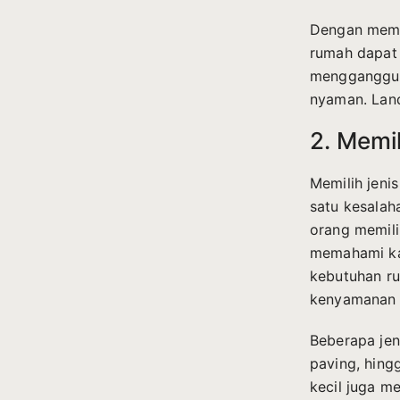
Dengan memp
rumah dapat 
mengganggu b
nyaman. Land
2. Memi
Memilih jeni
satu kesalah
orang memili
memahami kar
kebutuhan ru
kenyamanan 
Beberapa jen
paving, hing
kecil juga m