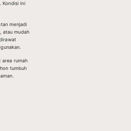
Kondisi ini
atan menjadi
f, atau mudah
dirawat
digunakan.
i area rumah
Pohon tumbuh
yaman.