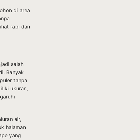
ohon di area
anpa
hat rapi dan
jadi salah
di. Banyak
puler tanpa
iki ukuran,
garuhi
uran air,
tuk halaman
cape yang