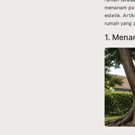
menanam poh
estetik. Art
rumah yang p
1. Mena