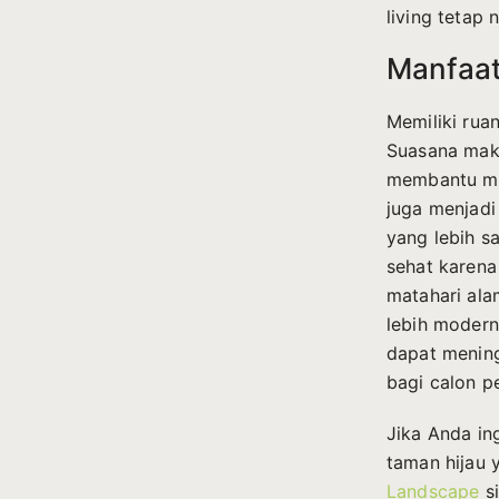
living tetap
Manfaat
Memiliki rua
Suasana maka
membantu men
juga menjadi
yang lebih s
sehat karena
matahari ala
lebih modern
dapat mening
bagi calon p
Jika Anda in
taman hijau y
Landscape
si