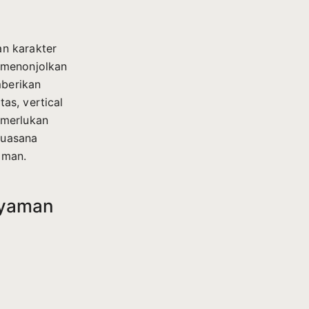
n karakter
 menonjolkan
mberikan
as, vertical
emerlukan
suasana
aman.
Nyaman