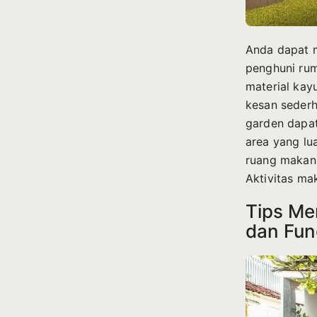
Anda dapat m
penghuni rum
material kay
kesan sederh
garden dapat
area yang l
ruang makan 
Aktivitas ma
Tips Me
dan Fun