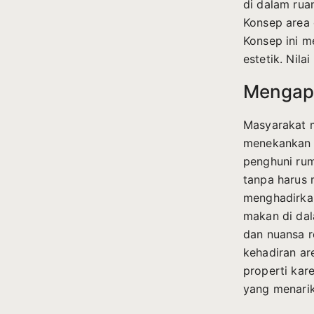
di dalam rua
Konsep area 
Konsep ini 
estetik. Nila
Mengapa
Masyarakat m
menekankan t
penghuni rum
tanpa harus 
menghadirkan
makan di dal
dan nuansa re
kehadiran are
properti kare
yang menarik