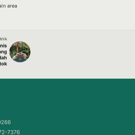
ain area
TNYA
enis
ang
dah
tok
50266
72-7376