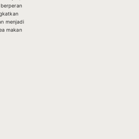
u berperan
ngkatkan
an menjadi
area makan