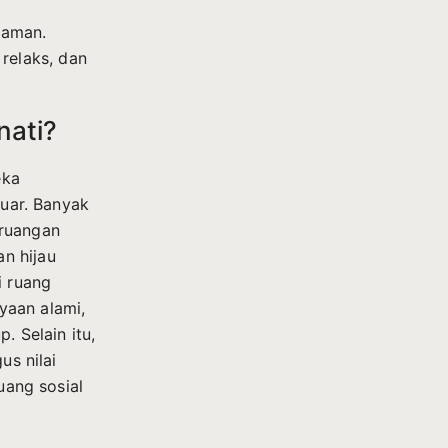
taman.
relaks, dan
nati?
eka
luar. Banyak
 ruangan
n hijau
i ruang
yaan alami,
. Selain itu,
us nilai
uang sosial