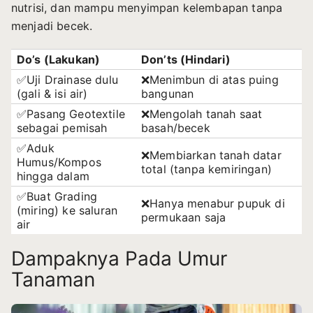
nutrisi, dan mampu menyimpan kelembapan tanpa
menjadi becek.
Do’s (Lakukan)
Don’ts (Hindari)
✅Uji Drainase dulu
❌Menimbun di atas puing
(gali & isi air)
bangunan
✅Pasang Geotextile
❌Mengolah tanah saat
sebagai pemisah
basah/becek
✅Aduk
❌Membiarkan tanah datar
Humus/Kompos
total (tanpa kemiringan)
hingga dalam
✅Buat Grading
❌Hanya menabur pupuk di
(miring) ke saluran
permukaan saja
air
Dampaknya Pada Umur
Tanaman