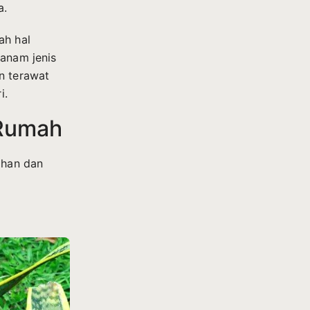
a.
ah hal
nanam jenis
n terawat
i.
 Rumah
ahan dan