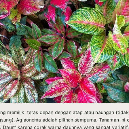
ng memiliki teras depan dengan atap atau naungan (tidak
gsung), Aglaonema adalah pilihan sempurna. Tanaman ini d
u Daun” karena corak warna daunnya yang sangat variatif,