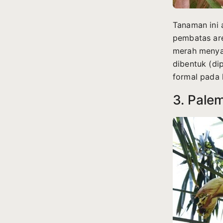
Tanaman ini 
pembatas ar
merah menyal
dibentuk (di
formal pada
3. Pale