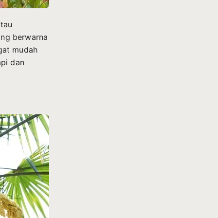
atau
ang berwarna
ngat mudah
api dan