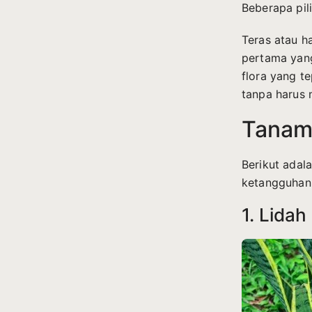
Beberapa pil
Teras atau h
pertama yang
flora yang t
tanpa harus 
Tanam
Berikut adal
ketangguhann
1. Lidah