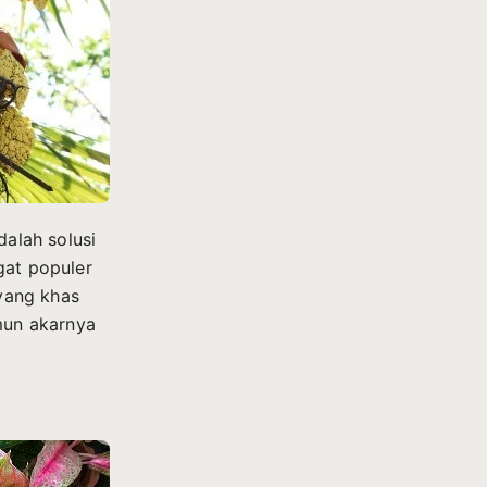
alah solusi
gat populer
yang khas
mun akarnya