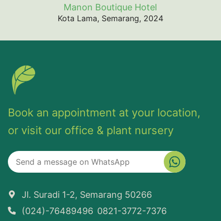
Manon Boutique Hotel
Kota Lama, Semarang, 2024
Book an appointment at your location,
or visit our office & plant nursery
Jl. Suradi 1-2, Semarang 50266
(024)-76489496
0821-3772-7376