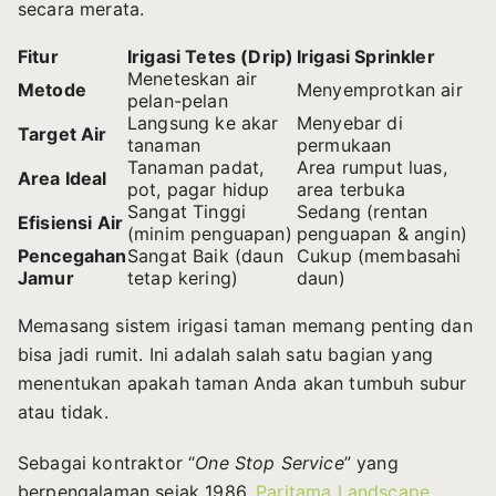
secara merata.
Fitur
Irigasi Tetes (Drip)
Irigasi Sprinkler
Meneteskan air
Metode
Menyemprotkan air
pelan-pelan
Langsung ke akar
Menyebar di
Target Air
tanaman
permukaan
Tanaman padat,
Area rumput luas,
Area Ideal
pot, pagar hidup
area terbuka
Sangat Tinggi
Sedang (rentan
Efisiensi Air
(minim penguapan)
penguapan & angin)
Pencegahan
Sangat Baik (daun
Cukup (membasahi
Jamur
tetap kering)
daun)
Memasang sistem irigasi taman memang penting dan
bisa jadi rumit. Ini adalah salah satu bagian yang
menentukan apakah taman Anda akan tumbuh subur
atau tidak.
Sebagai kontraktor “
One Stop Service
” yang
berpengalaman sejak 1986,
Paritama Landscape